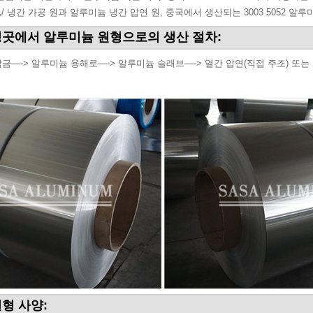
,
/ 냉간 가공 원과 알루미늄 냉간 압연 원, 중국에서 생산되는 3003 5052 알루
곳에서 알루미늄 원형으로의 생산 절차:
금—-> 알루미늄 용해로—-> 알루미늄 슬래브—-> 열간 압연(직접 주조) 또는 냉
형 사양: