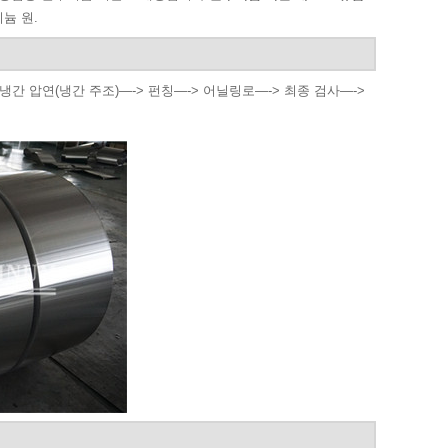
미늄 원.
간 압연(냉간 주조)—-> 펀칭—-> 어닐링로—-> 최종 검사—->