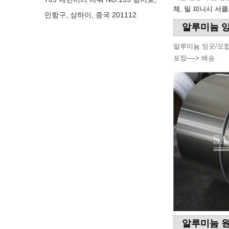
체
,
밀 피니시 서클
민항구, 상하이, 중국 201112
알루미늄 잉
알루미늄 잉곳/모합
포장—-> 배송
알루미늄 원