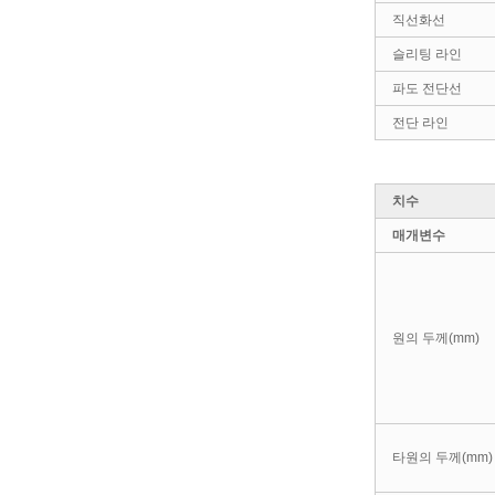
직선화선
슬리팅 라인
파도 전단선
전단 라인
치수
매개변수
원의 두께(mm)
타원의 두께(mm)