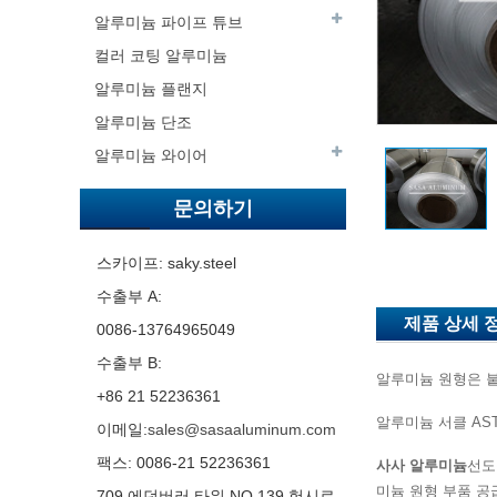
알루미늄 파이프 튜브
컬러 코팅 알루미늄
알루미늄 플랜지
알루미늄 단조
알루미늄 와이어
문의하기
스카이프: saky.steel
수출부 A:
제품 상세 
0086-13764965049
수출부 B:
알루미늄 원형은 붙
+86 21 52236361
알루미늄 서클 ASTM 
이메일:
sales@sasaaluminum.com
팩스: 0086-21 52236361
사사 알루미늄
선도
미늄 원형 부품 공
709 에던버러 타워 NO.139 헝시로,