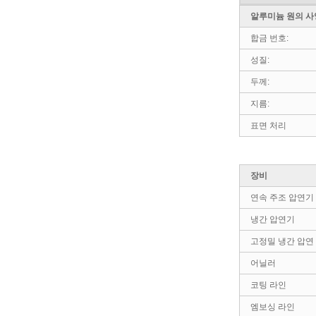
알루미늄 원의 사
합금 번호:
성질:
두께:
지름:
표면 처리
장비
연속 주조 압연기
냉간 압연기
고정밀 냉간 압연
어닐러
코팅 라인
엠보싱 라인