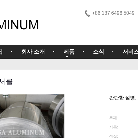
+86 137 6496 5049
집
회사 소개
제품
소식
서비
서클
간단한 설명:
두께:
지름:
성질: