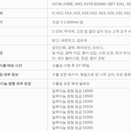
ASTM, ASME, AMS, ASTM B209M, GB/T 3191, JI
퍼
O, H12, H14, H16, H18, H22, H24, H26, H32, H1
기
직경: 0.1-600mm 등
1-12m, 무작위, 고정 및 절단 길이 또는 고객 요구
밝고, 세련되고, 검은색
양극산화, 광택, 헤어라인, 브러시,
면
밀 마감, ​​광택 마감, 종이 삽입, 사전 도장, 체크 무
리, 샌드 블라스팅, 천공, 컬러 코팅
서클 배송 시간
선불금 수령 후 10~30일
장 세부 정보
수출 표준 패키지: 묶음으로 된 나무 상자, 모든 종
알루미늄 원형 외부 포장
수출용 표준 목재 팔레트
알루미늄 원형 등급 19000
알루미늄 원형 등급 19500
알루미늄 원형 등급 24345
알루미늄 원형 등급 24534
알루미늄 원형 등급 31000
알루미늄 원형 등급 52000
알루미늄 원형 등급 53000
알루미늄 원형 등급 54300