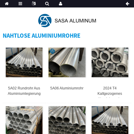
Spanish
NAHTLOSE ALUMINIUMROHRE
5A02 Rundrohr Aus
5A06 Aluminiumrohr
2024 T4
Aluminiumlegierung
Kaltgezogenes
Aluminiumrohr