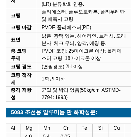
서
(LR) 분류학회 인증.
폴리에스터, 플루오로카본, 폴리우레탄
코팅
및 에폭시 코팅
코팅 마감
PVDF, 폴리에스터(PE)
밝은, 광택 있는, 헤어라인, 브러시, 모래
표면
분사, 체크 무늬, 양각, 에칭 등.
총 코팅
PVDF 코팅: 25마이크론 이상; 폴리에
두께
스터 코팅: 18마이크론 이상
코팅 경도
(연필경도) 2H 이상
코팅 접착
1학년 이하
제
충격 저항
균열 및 박리 없음(50kg/cm, ASTMD-
성
2794: 1993)
5083 조선용 알루미늄 판 화학성분:
Al
Mg
Mn
Cr
Fe
Si
Cu
Z
4.0-
0.4-
0.05-