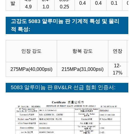
발
0.4
0.4
0.1
0.2
4.9
1.0
0.25
고강도 5083 알루미늄 판 기계적 특성 및 물리
적 특성:
인장 강도
항복 강도
연장
12-
275MPa(40,000psi)
215MPa(31,000psi)
2
17%
5083 알루미늄 판 BV&LR 선급 협회 인증서: