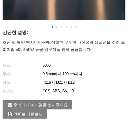
간단한 설명:
조선 및 해양 엔지니어링에 적합한 우수한 내식성과 용접성을 갖춘 프
리미엄 5083 해양 등급 알루미늄 판을 공급합니다.
등급:
5083
두께:
0.5mm에서 100mm까지
성질:
H116 / H321 / H112
승인됨:
CCS, ABS, BV, LR
우리에게 이메일을 보내주세요
PDF로 다운로드